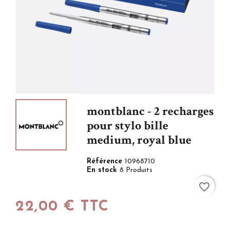
montblanc - 2 recharges
pour stylo bille
medium, royal blue
Référence
10968710
En stock
8 Produits
favorite_border
22,00 € TTC