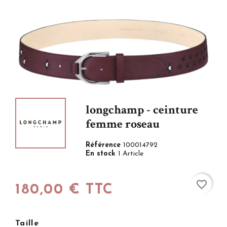
longchamp - ceinture
femme roseau
Référence
100014792
En stock
1 Article
favorite_border
180,00 € TTC
Taille