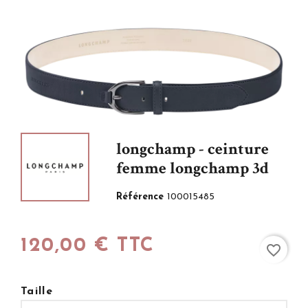
longchamp - ceinture
femme longchamp 3d
Référence
100015485
120,00 € TTC
favorite_border
Taille