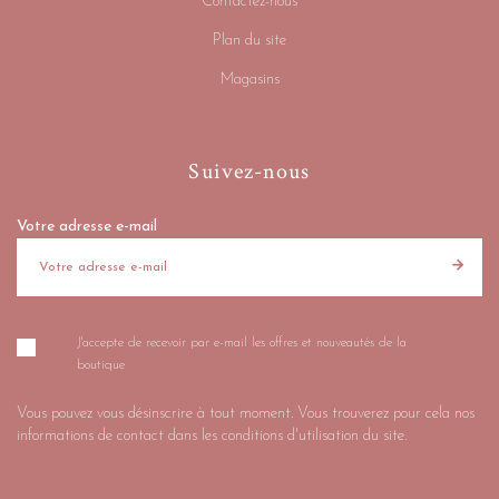
Contactez-nous
Plan du site
Magasins
Suivez-nous
Votre adresse e-mail
J'accepte de recevoir par e-mail les offres et nouveautés de la
boutique
Vous pouvez vous désinscrire à tout moment. Vous trouverez pour cela nos
informations de contact dans les conditions d'utilisation du site.