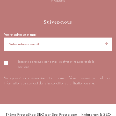
Magasins
Suivez-nous
Votre adresse e-mail
J'accepte de recevoir par e-mail les offres et nouveautés de la
boutique
Vous pouvez vous désinscrire à tout moment. Vous trouverez pour cela nos
informations de contact dans les conditions d'utilisation du site.
Thème PrestaShop SEO par
Seo-Presta.com
- Intégration & SEO