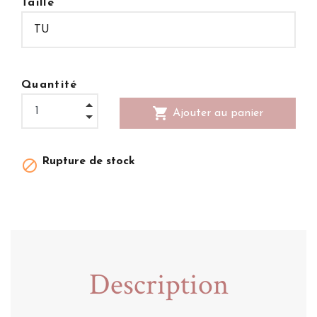
Taille
Quantité
shopping_cart
Ajouter au panier
Rupture de stock

Description