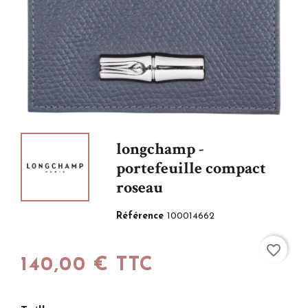
longchamp -
portefeuille compact
roseau
Référence
100014662
favorite_border
140,00 € TTC