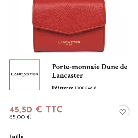
Porte-monnaie Dune de
Lancaster
Référence
100004816
45,50 € TTC
favorite_border
65,00 €
Taille