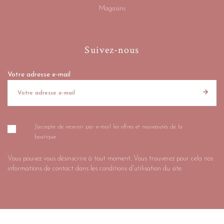
Magasins
Suivez-nous
Votre adresse e-mail
J'accepte de recevoir par e-mail les offres et nouveautés de la
boutique
Vous pouvez vous désinscrire à tout moment. Vous trouverez pour cela nos
informations de contact dans les conditions d'utilisation du site.