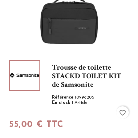
Trousse de toilette
STACKD TOILET KIT
de Samsonite
Référence
10998205
En stock
1 Article
favorite_border
55,00 € TTC