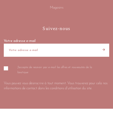
Magasins
Suivez-nous
Votre adresse e-mail
J'accepte de recevoir par e-mail les offres et nouveautés de la
boutique
Vous pouvez vous désinscrire à tout moment. Vous trouverez pour cela nos
informations de contact dans les conditions d'utilisation du site.