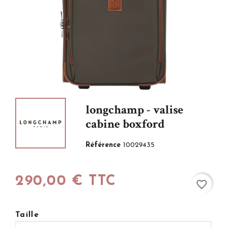
longchamp - valise
cabine boxford
Référence
10029435
290,00 € TTC
favorite_border
Taille