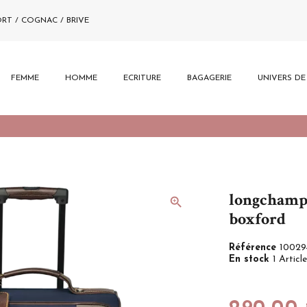
ORT / COGNAC / BRIVE
FEMME
HOMME
ECRITURE
BAGAGERIE
UNIVERS D
longchamp 
zoom_in
boxford
Référence
10029
En stock
1 Article