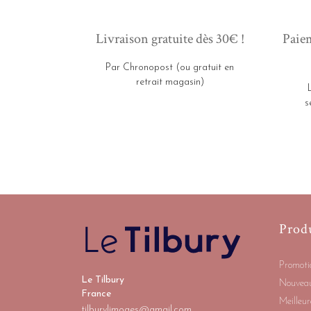
Livraison gratuite dès 30€ !
Paiem
Par Chronopost (ou gratuit en
retrait magasin)
s
Prod
Promoti
Le Tilbury
Nouveau
France
Meilleur
tilburylimoges@gmail.com