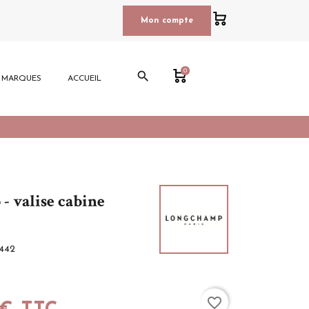
0
Mon compte
0
search
E MARQUES
ACCUEIL
- valise cabine
442
favorite_border