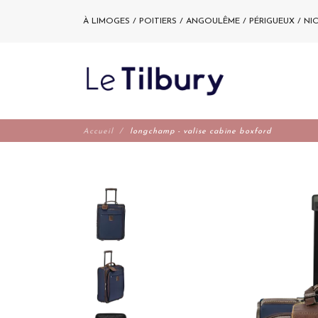
À LIMOGES / POITIERS / ANGOULÊME / PÉRIGUEUX / NI
Accueil
longchamp - valise cabine boxford