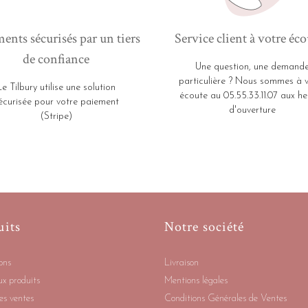
ents sécurisés par un tiers
Service client à votre éco
de confiance
Une question, une demand
particulière ? Nous sommes à 
Le Tilbury utilise une solution
écoute au 05.55.33.11.07 aux he
écurisée pour votre paiement
d'ouverture
(Stripe)
uits
Notre société
ons
Livraison
x produits
Mentions légales
es ventes
Conditions Générales de Ventes