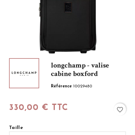
longchamp - valise
cabine boxford
Référence
10029480
330,00 € TTC
favorite_border
Taille