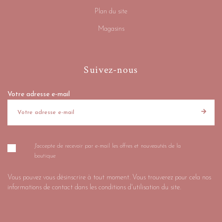
Plan du site
Magasins
Suivez-nous
Votre adresse e-mail
J'accepte de recevoir par e-mail les offres et nouveautés de la
boutique
Vous pouvez vous désinscrire à tout moment. Vous trouverez pour cela nos
informations de contact dans les conditions d'utilisation du site.