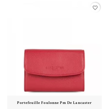
Acheter
favorite_border
Portefeuille Foulonne Pm De Lancaster