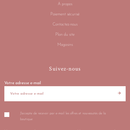
A propos
Paiement sécurisé
Contactez-nous
Plan du site
Magasins
Suivez-nous
Votre adresse e-mail
J'accepte de recevoir par e-mail les offres et nouveautés de la
boutique