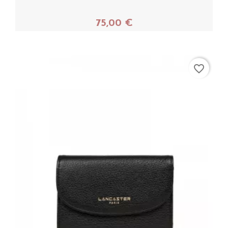
75,00 €
Acheter
favorite_border