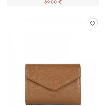
89,00 €
Acheter
favorite_border