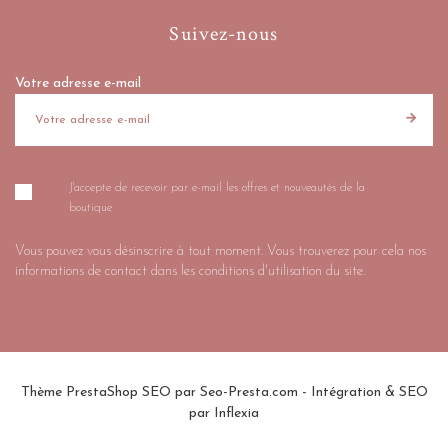
Suivez-nous
Votre adresse e-mail
J'accepte de recevoir par e-mail les offres et nouveautés de la
boutique
Vous pouvez vous désinscrire à tout moment. Vous trouverez pour cela nos
informations de contact dans les conditions d'utilisation du site.
Thème PrestaShop SEO par
Seo-Presta.com
- Intégration & SEO
par
Inflexia