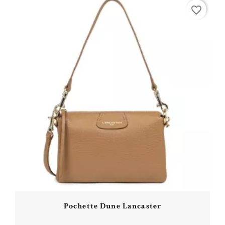
Acheter
favorite_border
Pochette Dune Lancaster