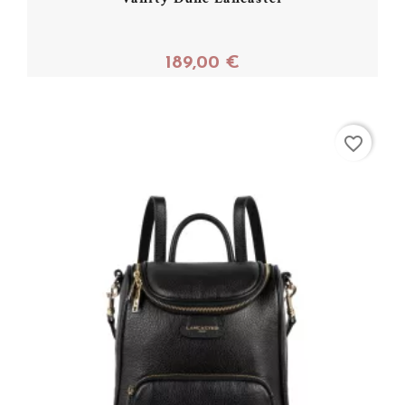
189,00 €
Acheter
favorite_border