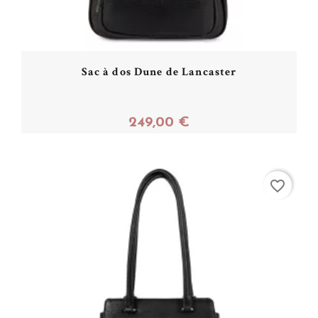
Sac à dos Dune de Lancaster
249,00 €
Acheter
favorite_border