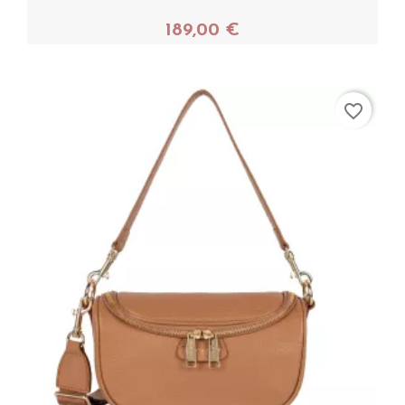
189,00 €
Acheter
favorite_border