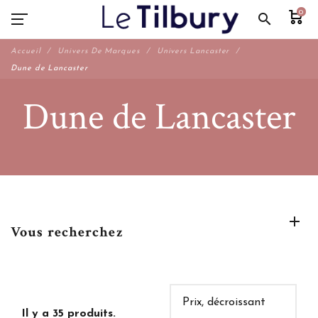
0
search
Accueil
Univers De Marques
Univers Lancaster
Dune de Lancaster
Dune de Lancaster
Vous recherchez
Il y a 35 produits.