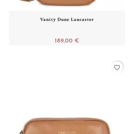
Vanity Dune Lancaster
189,00 €
Acheter
favorite_border