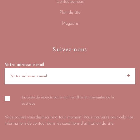
Contactez-nous
Plan du site
Magasins
Suivez-nous
Votre adresse e-mail
J'accepte de recevoir par e-mail les offres et nouveautés de la
boutique
Vous pouvez vous désinscrire à tout moment. Vous trouverez pour cela nos
informations de contact dans les conditions d'utilisation du site.