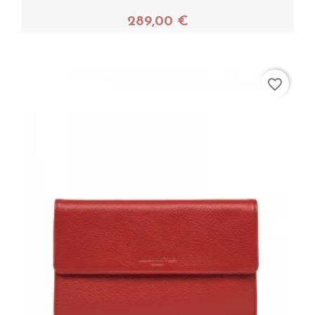
289,00 €
Acheter
favorite_border