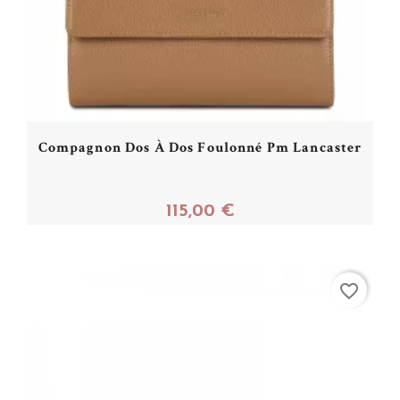
Compagnon Dos À Dos Foulonné Pm Lancaster
115,00 €
Acheter
favorite_border