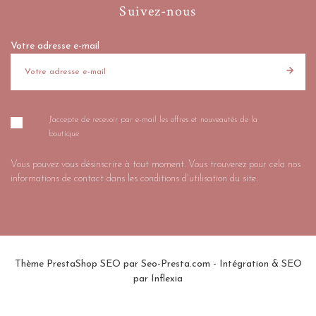
Suivez-nous
Votre adresse e-mail
J'accepte de recevoir par e-mail les offres et nouveautés de la
boutique
Vous pouvez vous désinscrire à tout moment. Vous trouverez pour cela nos
informations de contact dans les conditions d'utilisation du site.
Thème PrestaShop SEO par
Seo-Presta.com
- Intégration & SEO
par
Inflexia