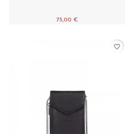
75,00 €
Acheter
favorite_border