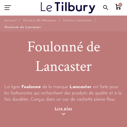
0
search
Accueil
Univers De Marques
Univers Lancaster
Foulonné de Lancaster
Foulonné de
Lancaster
La ligne
Foulonné
de la marque
Lancaster
est faite pour
les fashionistas qui recherchent des produits de qualité et à la
fois durables. Conçus dans un cuir de vachette pleine fleur,
ces articles ont été travaillés et foulonnés pour le rendre doux
Lire plus
et résistant aux agressions extérieures. La gamme se décline
expand_more
en différents modèles (sac bourse, cabas, trotteur, pochette...)
et joue sur les contrastes grâce à des intérieurs colorés