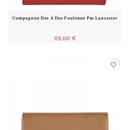
Compagnon Dos À Dos Foulonné Pm Lancaster
115,00 €
Acheter
favorite_border