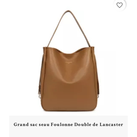
Acheter
favorite_border
Grand sac seau Foulonne Double de Lancaster