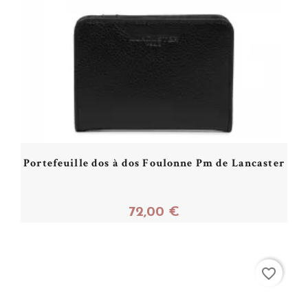
Portefeuille dos à dos Foulonne Pm de Lancaster
72,00 €
Acheter
favorite_border