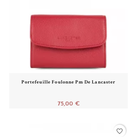
Portefeuille Foulonne Pm De Lancaster
75,00 €
Acheter
favorite_border