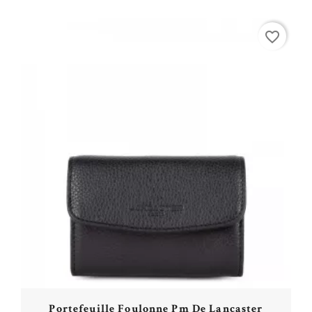
Acheter
favorite_border
Portefeuille Foulonne Pm De Lancaster