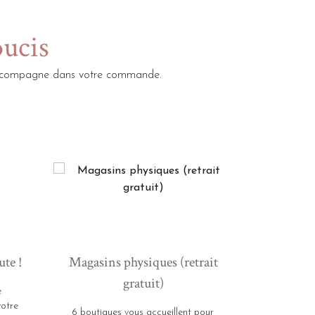
oucis
s accompagne dans votre commande.
ute !
Magasins physiques (retrait
gratuit)
e
votre
6 boutiques vous accueillent pour