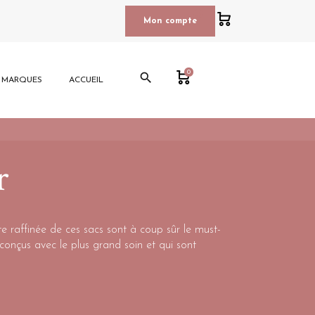
0
Mon compte
0
search
E MARQUES
ACCUEIL
r
te raffinée de ces sacs sont à coup sûr le must-
conçus avec le plus grand soin et qui sont
 Ces sacs sont faits pour durer, non seulement