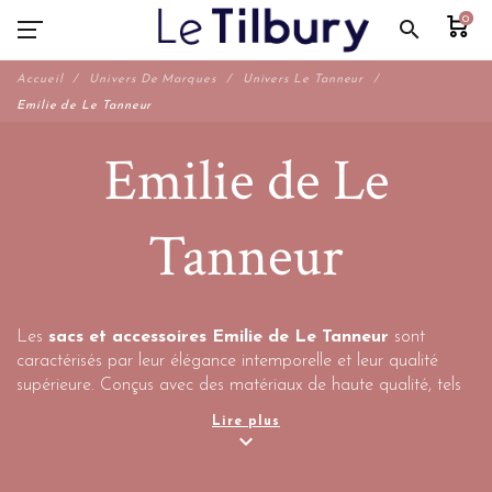
0
search
Accueil
Univers De Marques
Univers Le Tanneur
Emilie de Le Tanneur
Emilie de Le
Tanneur
Les
sacs et accessoires Emilie de Le Tanneur
sont
caractérisés par leur élégance intemporelle et leur qualité
supérieure. Conçus avec des matériaux de haute qualité, tels
que du cuir de qualité supérieure, ces produits sont pensés
Lire plus
pour durer.
expand_more
Les
sacs Emilie
se déclinent en différents modèles :
sac à