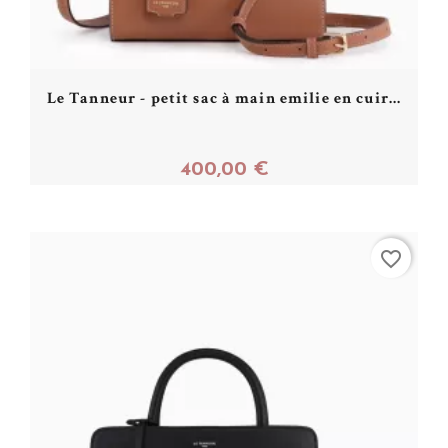
Le Tanneur - petit sac à main emilie en cuir...
400,00 €
Acheter
favorite_border