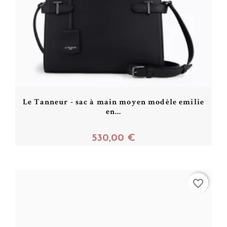
Le Tanneur - sac à main moyen modèle emilie
en...
530,00 €
Acheter
favorite_border