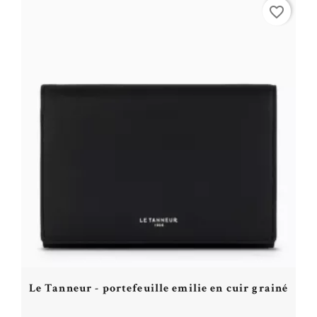
Acheter
favorite_border
Le Tanneur - portefeuille emilie en cuir grainé