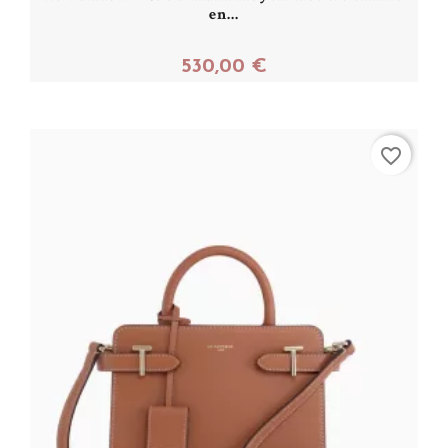
en...
530,00 €
Acheter
favorite_border