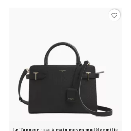
Acheter
favorite_border
Le Tanneur - sac à main moyen modèle emilie