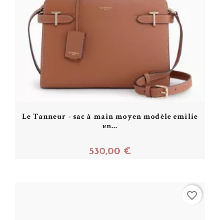
Le Tanneur - sac à main moyen modèle emilie
en...
530,00 €
Acheter
favorite_border