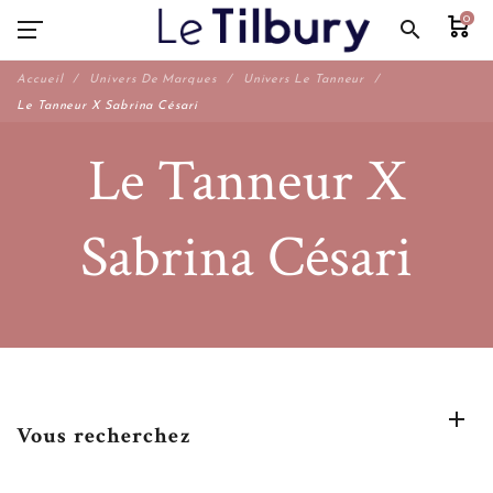
0
search
Accueil
Univers De Marques
Univers Le Tanneur
Le Tanneur X Sabrina Césari
Le Tanneur X
Sabrina Césari
Vous recherchez