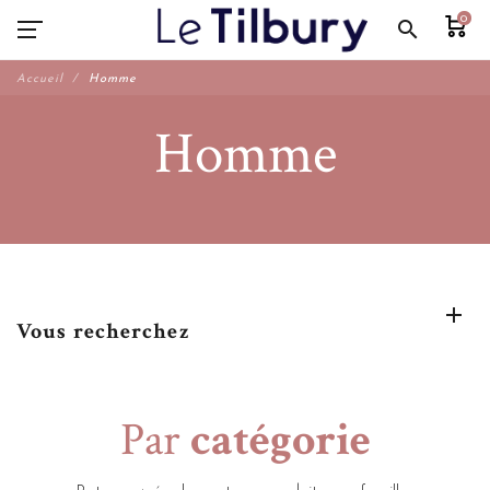
0
search
Accueil
Homme
Homme
Vous recherchez
Par
catégorie