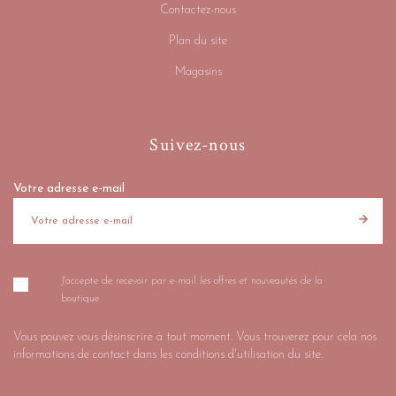
Contactez-nous
Plan du site
Magasins
Suivez-nous
Votre adresse e-mail
J'accepte de recevoir par e-mail les offres et nouveautés de la
boutique
Vous pouvez vous désinscrire à tout moment. Vous trouverez pour cela nos
informations de contact dans les conditions d'utilisation du site.