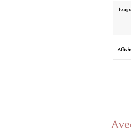
long
Affich
Avec