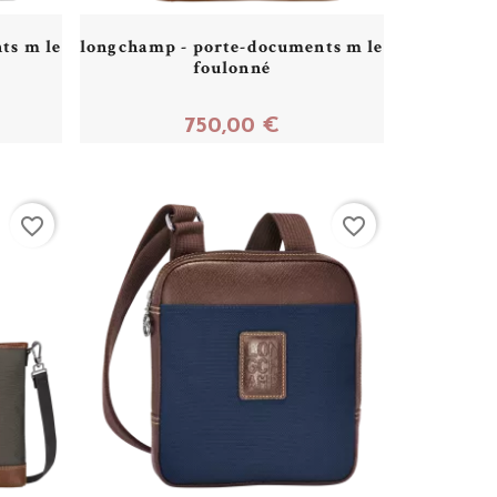
ts m le
longchamp - porte-documents m le
foulonné
750,00 €
Acheter
favorite_border
favorite_border