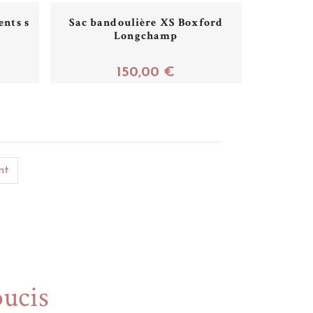
nts s
Sac bandoulière XS Boxford
Longchamp
150,00 €
Acheter
nt
oucis