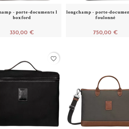
hamp - porte-documents l
longchamp - porte-documen
boxford
foulonné
330,00 €
750,00 €
Acheter
Acheter
favorite_border