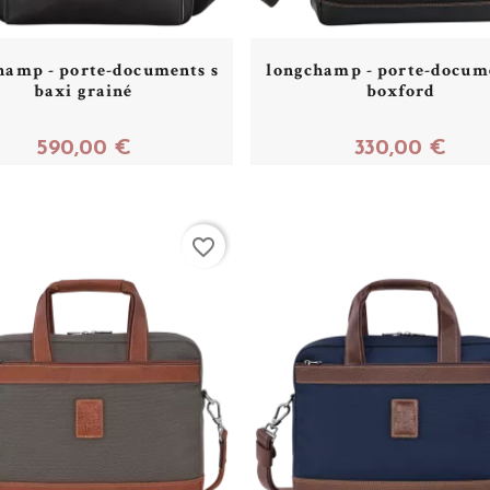
hamp - porte-documents s
longchamp - porte-docume
baxi grainé
boxford
590,00 €
330,00 €
Acheter
Acheter
favorite_border