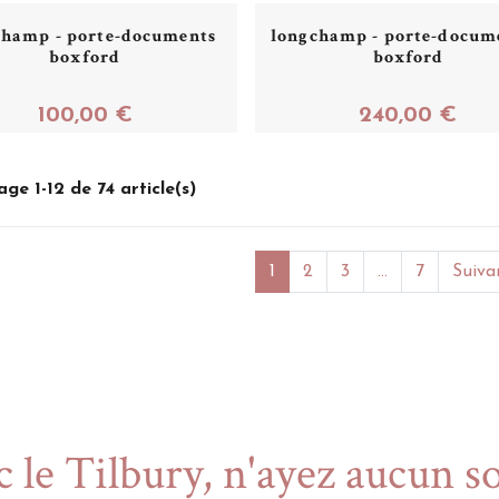
champ - porte-documents
longchamp - porte-docume
boxford
boxford
100,00 €
240,00 €
Acheter
Acheter
age 1-12 de 74 article(s)
1
2
3
...
7
Suiva
 le Tilbury, n'ayez aucun s