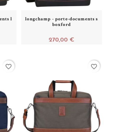
nts l
longchamp - porte-documents s
boxford
270,00 €
Acheter
favorite_border
favorite_border