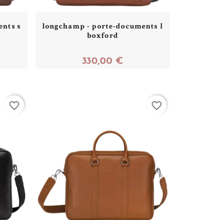
nts s
longchamp - porte-documents l
boxford
330,00 €
Acheter
favorite_border
favorite_border