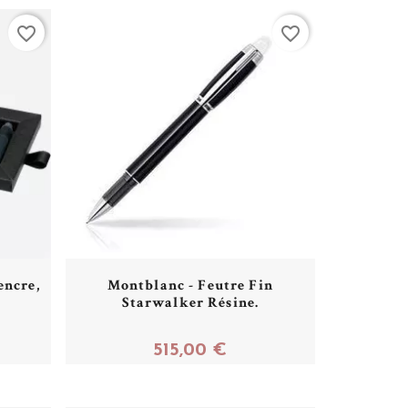
favorite_border
favorite_border
encre,
Montblanc - Feutre Fin
Starwalker Résine.
515,00 €
Acheter