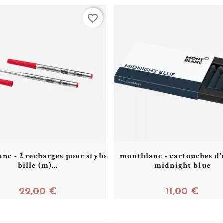
favorite_border
nc - 2 recharges pour stylo
montblanc - cartouches d'
bille (m)...
midnight blue
22,00 €
11,00 €
Acheter
Acheter