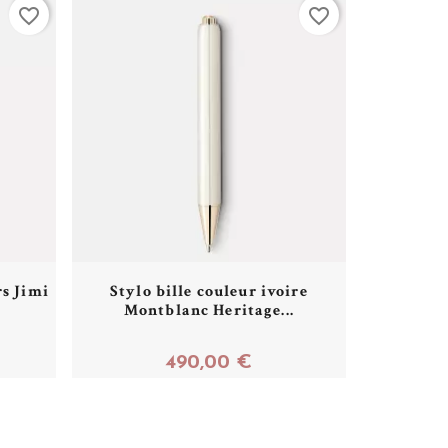
favorite_border
favorite_border
rs Jimi
Stylo bille couleur ivoire
Montblanc Heritage...
490,00 €
Acheter