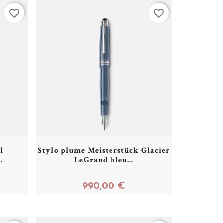
favorite_border
favorite_border
l
Stylo plume Meisterstück Glacier
.
LeGrand bleu...
990,00 €
Acheter