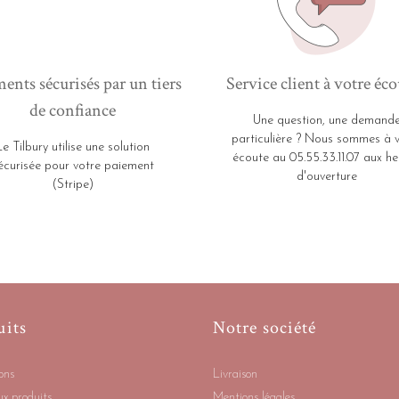
ents sécurisés par un tiers
Service client à votre éco
de confiance
Une question, une demand
particulière ? Nous sommes à 
Le Tilbury utilise une solution
écoute au 05.55.33.11.07 aux he
écurisée pour votre paiement
d'ouverture
(Stripe)
uits
Notre société
ons
Livraison
x produits
Mentions légales