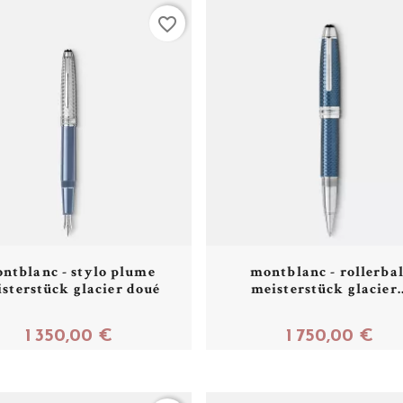
favorite_border
ntblanc - stylo plume
montblanc - rollerbal
sterstück glacier doué
meisterstück glacier..
1 350,00 €
1 750,00 €
Acheter
Acheter