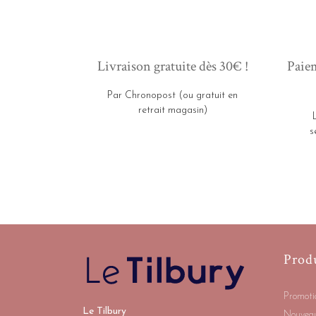
Livraison gratuite dès 30€ !
Paiem
Par Chronopost (ou gratuit en
retrait magasin)
s
Prod
Promoti
Le Tilbury
Nouveau