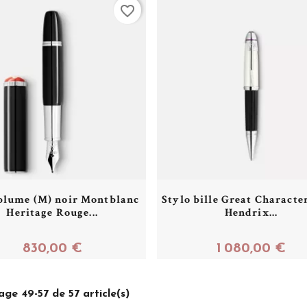
favorite_border
plume (M) noir Montblanc
Stylo bille Great Characte
Heritage Rouge...
Hendrix...
830,00 €
1 080,00 €
Acheter
Acheter
age 49-57 de 57 article(s)