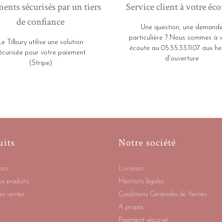
ents sécurisés par un tiers
Service client à votre éco
de confiance
Une question, une demand
particulière ? Nous sommes à 
Le Tilbury utilise une solution
écoute au 05.55.33.11.07 aux he
écurisée pour votre paiement
d'ouverture
(Stripe)
uits
Notre société
ons
Livraison
x produits
Mentions légales
es ventes
Conditions Générales de Ventes
A propos
Paiement sécurisé