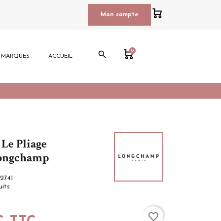
0
Mon compte
0
search
E MARQUES
ACCUEIL
 Le Pliage
Longchamp
2741
uits
favorite_border