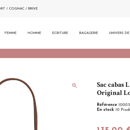
ORT / COGNAC / BRIVE
FEMME
HOMME
ECRITURE
BAGAGERIE
UNIVERS D
Sac cabas L
zoom_in
Original 
Référence
10003
En stock
10 Prod