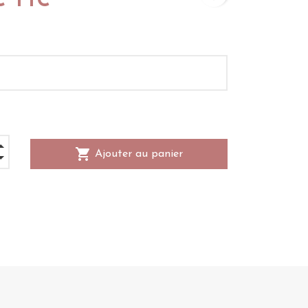
€ TTC
shopping_cart
Ajouter au panier