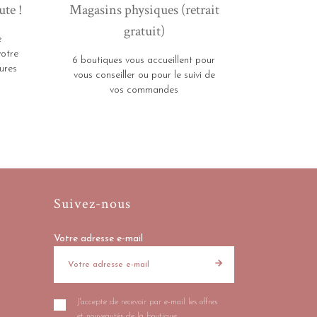
ute !
Magasins physiques (retrait
gratuit)
e
votre
6 boutiques vous accueillent pour
ures
vous conseiller ou pour le suivi de
vos commandes
Suivez-nous
Votre adresse e-mail
J'accepte de recevoir par e-mail les offres
et nouveautés de la boutique