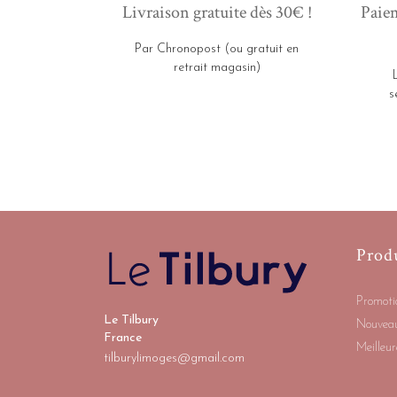
Livraison gratuite dès 30€ !
Paiem
Par Chronopost (ou gratuit en
retrait magasin)
s
Prod
Promoti
Le Tilbury
Nouveau
France
Meilleur
tilburylimoges@gmail.com