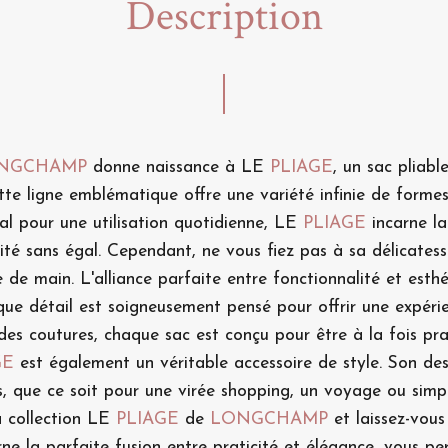
Description
NGCHAMP
donne naissance à LE
PLIAGE
, un sac pliabl
 ligne emblématique offre une variété infinie de formes 
éal pour une utilisation quotidienne, LE
PLIAGE
incarne la
té sans égal. Cependant, ne vous fiez pas à sa délicatesse,
 de main. L'alliance parfaite entre fonctionnalité et est
que détail est soigneusement pensé pour offrir une expérien
é des coutures, chaque sac est conçu pour être à la fois pr
GE
est également un véritable accessoire de style. Son des
s, que ce soit pour une virée shopping, un voyage ou sim
a collection LE
PLIAGE
de
LONGCHAMP
et laissez-vous
ncarne la parfaite fusion entre praticité et élégance, vous