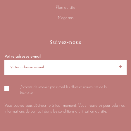
Plan du site
Magasins
Suivez-nous
Votre adresse e-mail
J'accepte de recevoir par e-mail les offres et nouveautés de la
boutique
Vous pouvez vous désinscrire à tout moment. Vous trouverez pour cela nos
informations de contact dans les conditions d'utilisation du site.