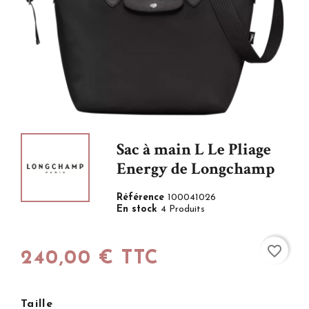
Sac à main L Le Pliage
Energy de Longchamp
Référence
100041026
En stock
4 Produits
favorite_border
240,00 € TTC
Taille