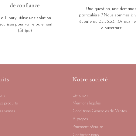
de confiance
Une question, une demand
particulière ? Nous sommes à 
Le Tilbury utilise une solution
écoute au 05.55.33.11.07 aux he
écurisée pour votre paiement
d'ouverture
(Stripe)
uits
Notre société
ons
Livraison
x produits
Mentions légales
es ventes
Conditions Générales de Ventes
A propos
Paiement sécurisé
Contactez-nous