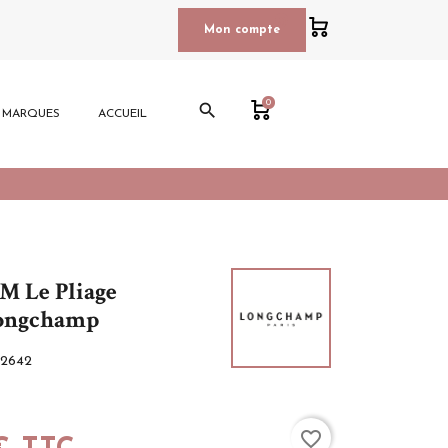
0
Mon compte
0
search
E MARQUES
ACCUEIL
 M Le Pliage
Longchamp
2642
favorite_border