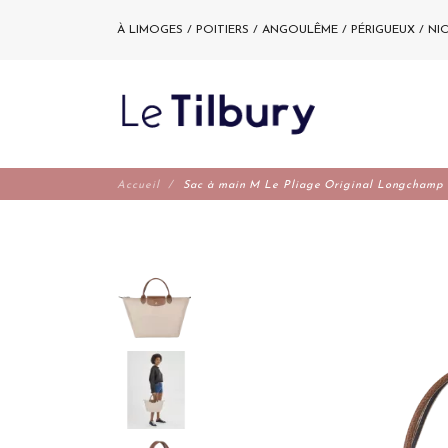
À LIMOGES / POITIERS / ANGOULÊME / PÉRIGUEUX / NI
Accueil
Sac à main M Le Pliage Original Longchamp