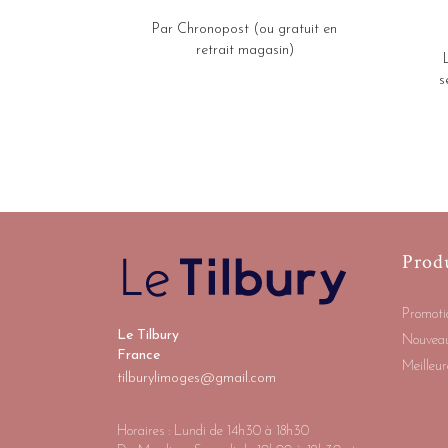
Par Chronopost (ou gratuit en
retrait magasin)
s
Prod
Promoti
Le Tilbury
Nouveau
France
Meilleur
tilburylimoges@gmail.com
Horaires : Lundi de 14h30 à 18h30