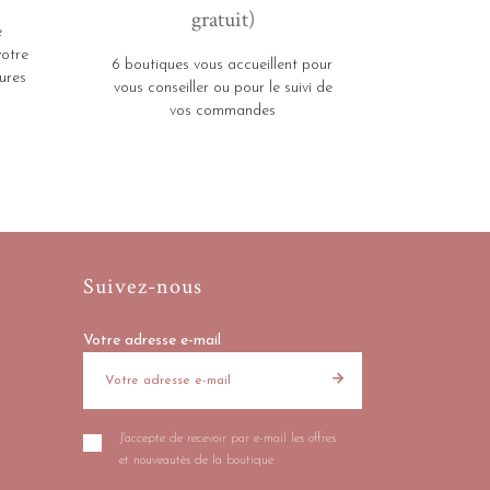
gratuit)
e
votre
6 boutiques vous accueillent pour
ures
vous conseiller ou pour le suivi de
vos commandes
Suivez-nous
Votre adresse e-mail
J'accepte de recevoir par e-mail les offres
et nouveautés de la boutique