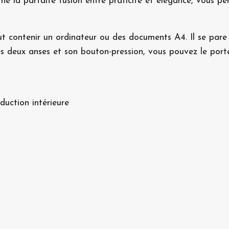
ncarne la parfaite fusion entre praticité et élégance, vous
ut contenir un ordinateur ou des documents A4. Il se pare 
 deux anses et son bouton-pression, vous pouvez le porter 
duction intérieure