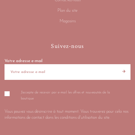
Contactez-nous
Plan du site
Magasins
Suivez-nous
Votre adresse e-mail
J'accepte de recevoir par e-mail les offres et nouveautés de la
boutique
Vous pouvez vous désinscrire à tout moment. Vous trouverez pour cela nos
informations de contact dans les conditions d'utilisation du site.