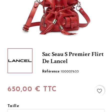
Sac Seau S Premier Flirt
De Lancel
Référence
100007633
650,00 € TTC
favorite_border
Taille