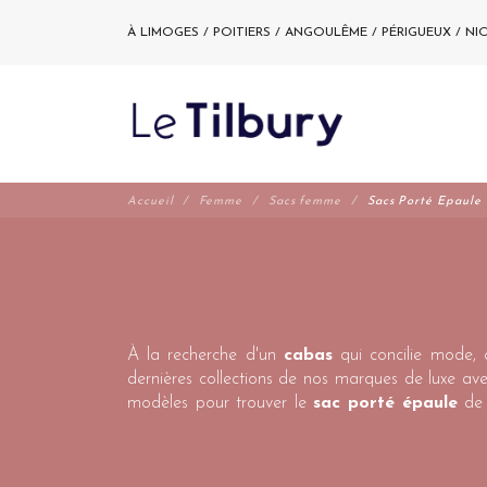
À LIMOGES / POITIERS / ANGOULÊME / PÉRIGUEUX / NI
Accueil
Femme
Sacs femme
Sacs Porté Epaule
À la recherche d'un
cabas
qui concilie mode, q
dernières collections de nos marques de luxe av
modèles pour trouver le
sac porté épaule
de 
Foulonné
et
Lancaster Dune
, ainsi que les 
femme
sont un incontournable de la garde-rob