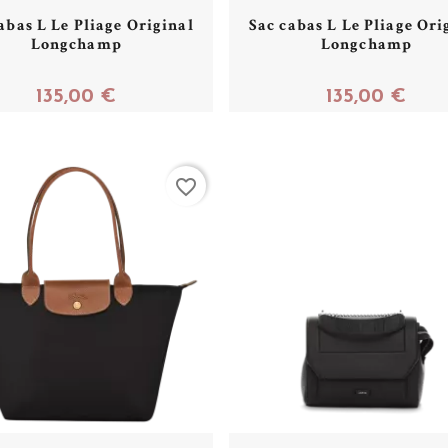
abas L Le Pliage Original
Sac cabas L Le Pliage Ori
Longchamp
Longchamp
135,00 €
135,00 €
Acheter
Acheter
favorite_border