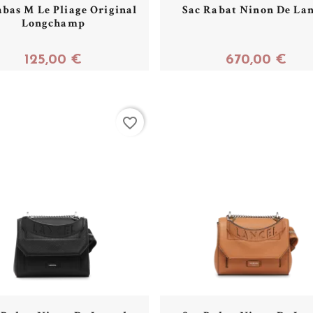
abas M Le Pliage Original
Sac Rabat Ninon De Lan
Longchamp
125,00 €
670,00 €
Acheter
Acheter
favorite_border