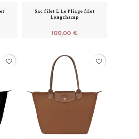
let
Sac filet L Le Pliage filet
Longchamp
100,00 €
Acheter
favorite_border
favorite_border