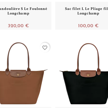
andoulière S Le Foulonné
Sac filet L Le Pliage fi
Longchamp
Longchamp
320,00 €
100,00 €
Acheter
Acheter
favorite_border