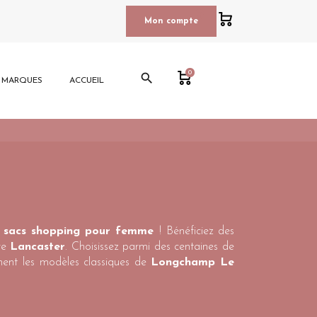
0
Mon compte
0
search
E MARQUES
ACCUEIL
e
sacs shopping pour femme
! Bénéficiez des
re
Lancaster
. Choisissez parmi des centaines de
ment les modèles classiques de
Longchamp Le
variété de tailles, les
sacs porté épaules pour