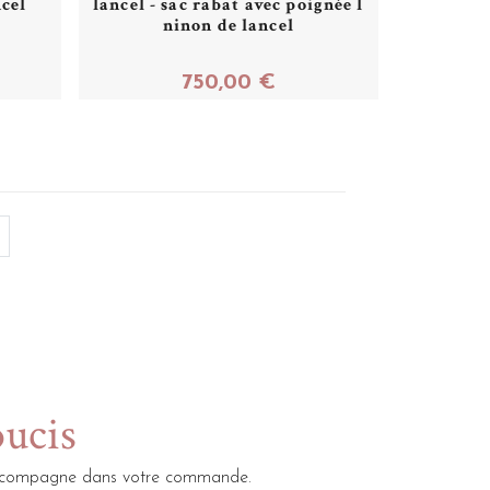
cel
lancel - sac rabat avec poignée l
ninon de lancel
750,00 €
Acheter
oucis
s accompagne dans votre commande.