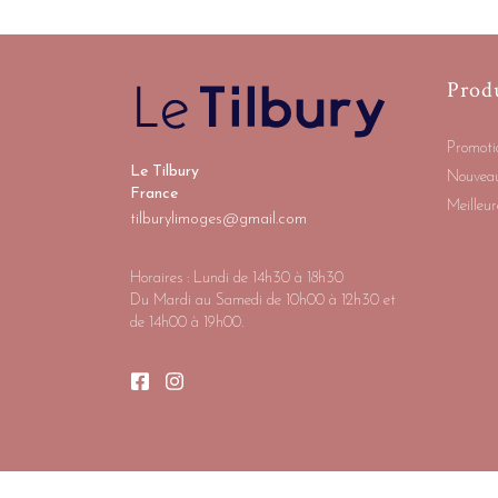
Prod
Promoti
Le Tilbury
Nouveau
France
Meilleur
tilburylimoges@gmail.com
Horaires : Lundi de 14h30 à 18h30
Du Mardi au Samedi de 10h00 à 12h30 et
de 14h00 à 19h00.