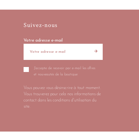
Suivez-nous
Votre adresse e-mail
J'accepte de recevoir par e-mail les offres
et nouveautés de la boutique
Vous pouvez vous désinscrire à tout moment.
Vous trouverez pour cela nos informations de
contact dans les conditions d'utilisation du
site.