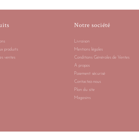
uits
Notre société
ons
Livraison
x produits
Mentions légales
es ventes
Conditions Générales de Ventes
A propos
Paiement sécurisé
Contactez-nous
Plan du site
Magasins