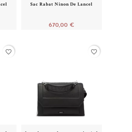
cel
Sac Rabat Ninon De Lancel
670,00 €
Acheter
favorite_border
favorite_border