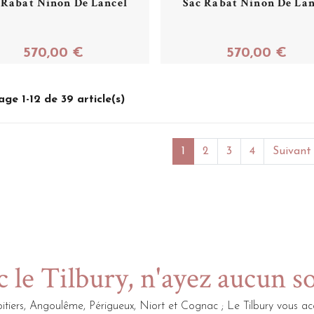
 Rabat Ninon De Lancel
Sac Rabat Ninon De Lan
570,00 €
570,00 €
Acheter
Acheter
age 1-12 de 39 article(s)
1
2
3
4
Suivant
 le Tilbury, n'ayez aucun s
itiers, Angoulême, Périgueux, Niort et Cognac ; Le Tilbury vou