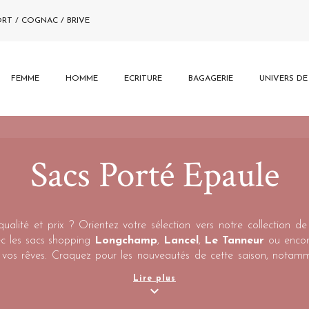
ORT / COGNAC / BRIVE
FEMME
HOMME
ECRITURE
BAGAGERIE
UNIVERS D
Sacs Porté Epaule
ualité et prix ? Orientez votre sélection vers notre collection d
ec les sacs shopping
Longchamp
,
Lancel
,
Le Tanneur
ou enco
vos rêves. Craquez pour les nouveautés de cette saison, notam
pièces de la marque
Le Tanneur
. Pratiques et disponibles dans une 
Lire plus
e.
expand_more