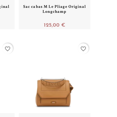
ginal
Sac cabas M Le Pliage Original
Longchamp
125,00 €
Acheter
favorite_border
favorite_border