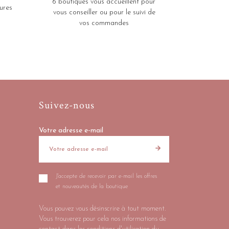
6 boutiques vous accueillent pour
ures
vous conseiller ou pour le suivi de
vos commandes
Suivez-nous
Votre adresse e-mail
J'accepte de recevoir par e-mail les offres
et nouveautés de la boutique
Vous pouvez vous désinscrire à tout moment.
Vous trouverez pour cela nos informations de