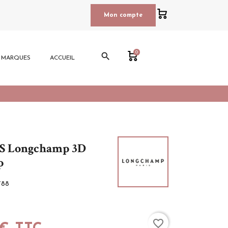
0
Mon compte
0
search
E MARQUES
ACCUEIL
 S Longchamp 3D
p
788
favorite_border