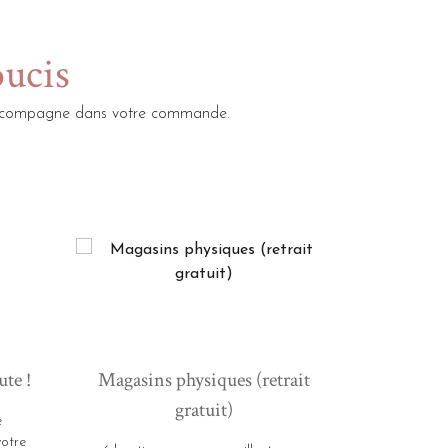
oucis
s accompagne dans votre commande.
ute !
Magasins physiques (retrait
gratuit)
e
votre