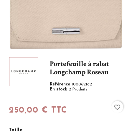
Portefeuille à rabat
Longchamp Roseau
Référence
100062182
En stock
2 Produits
favorite_border
250,00 € TTC
Taille