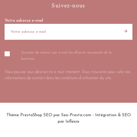
Suivez-nous
Votre adresse e-mail
J'accepte de recevoir par e-mail les offres et nouveautés de la
boutique
Vous pouvez vous désinscrire à tout moment. Vous trouverez pour cela nos
informations de contact dans les conditions d'utilisation du site.
Thème PrestaShop SEO par
Seo-Presta.com
- Intégration & SEO
par
Inflexia