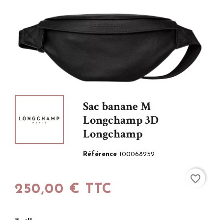
Sac banane M
Longchamp 3D
Longchamp
Référence
100068252
favorite_border
250,00 € TTC