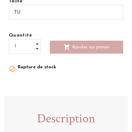
Taille
Quantité
shopping_cart
Ajouter au panier
Rupture de stock

Description