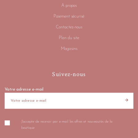
A propos
Paiement sécurisé
Contactez-nous
Plan du site
Magasins
Suivez-nous
Votre adresse e-mail
J'accepte de recevoir par e-mail les offres et nouveautés de la
boutique