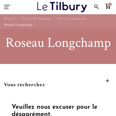
0
search
Accueil
Univers De Marques
Univers Longchamp
Roseau Longchamp
Roseau Longchamp
Vous recherchez
Veuillez nous excuser pour le
désagrément.